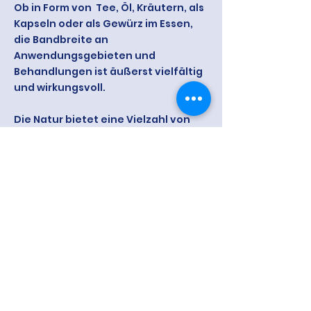
Ob in Form von Tee, Öl, Kräutern, als
Kapseln oder als Gewürz im Essen,
die Bandbreite an
Anwendungsgebieten und
Behandlungen ist äußerst vielfältig
und wirkungsvoll.
Die Natur bietet eine Vielzahl von
Wirkstoffen, sodaß sich oftmals ein
Teil der vorhandenen Medikation
durch pflanzliche Präparate
ersetzen läßt und somit auch die
Last Nebenwirkungen deutlich
reduziert werden kann.
Sollten Sie noch weitere
spezifischere Fragen haben , rufen
Sie mich gerne an oder nutzen Sie
das Kontaktformular auf der
Startseite.