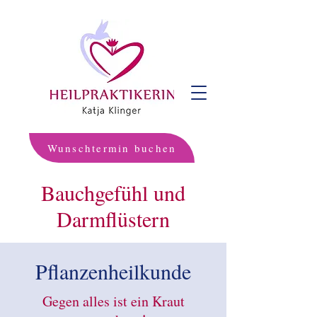
Wunschtermin buchen
Bauchgefühl und
Darmflüstern
Pflanzenheilkunde
Gegen alles ist ein Kraut